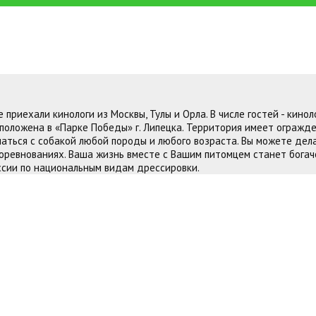
приехали кинологи из Москвы, Тулы и Орла. В числе гостей - кинол
сположена в «Парке Победы» г. Липецка. Территория имеет огражд
аться с собакой любой породы и любого возраста. Вы можете дела
соревнованиях. Ваша жизнь вместе с Вашим питомцем станет богаче
ссии по национальным видам дрессировки.
 быстро взрослеет и в полгода из щенка сф